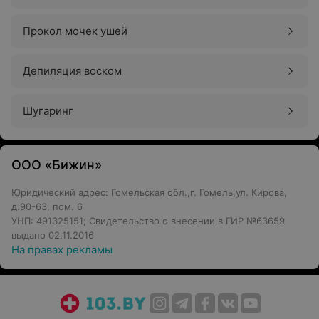
Прокол мочек ушей
Депиляция воском
Шугаринг
ООО «Бижин»
Юридический адрес: Гомельская обл.,г. Гомель,ул. Кирова,
д.90-63, пом. 6
УНП: 491325151; Свидетельство о внесении в ГИР №63659
выдано 02.11.2016
На правах рекламы